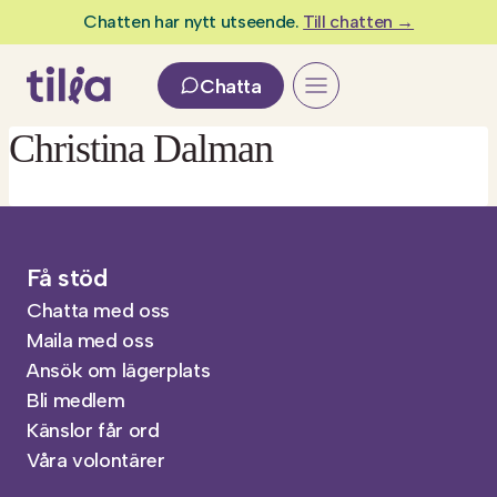
Skip
Chatten har nytt utseende.
Till chatten →
to
content
Chatta
Christina Dalman
Få stöd
Chatta med oss
Maila med oss
Ansök om lägerplats
Bli medlem
Känslor får ord
Våra volontärer