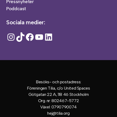
Pressnyheter
Poddcast
Sociala medier:
Instagram
TikTok
Facebook
YouTube
LinkedIn
Besöks- och postadress:
Föreningen Tilia, c/o United Spaces
Götgatan 22 A, 118 46 Stockholm
Org. nr: 802467-5772
Växel: 0790790074
hej@tilia.org