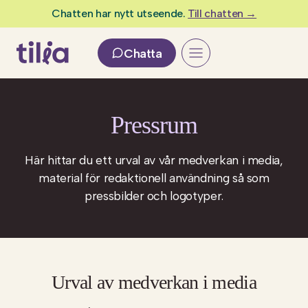
Skip
Chatten har nytt utseende.
Till chatten →
to
content
Chatta
Press
r
um
Här hittar du ett urval av vår medverkan i media,
material för redaktionell användning så som
pressbilder och logotyper.
Urval av medverkan i media