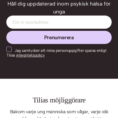
Håll dig uppdaterad inom psykisk hälsa för
unga
Jag samtycker att mina personuppgifter sparas enligt
Tilias
integritetspolicy
Til
i
as möjliggörare
Bakom varje ung människa som vågar, varje idé