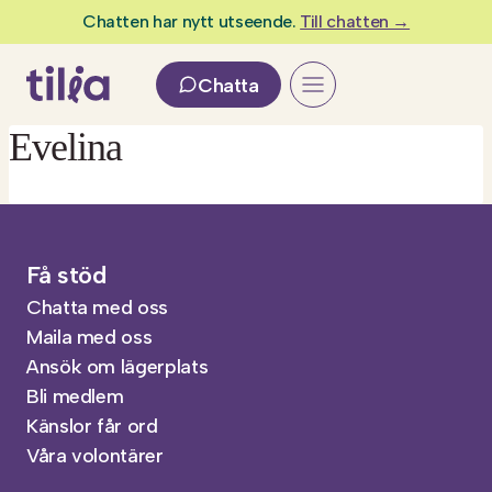
Skip
Chatten har nytt utseende.
Till chatten →
to
content
Chatta
Evelina
Få stöd
Chatta med oss
Maila med oss
Ansök om lägerplats
Bli medlem
Känslor får ord
Våra volontärer