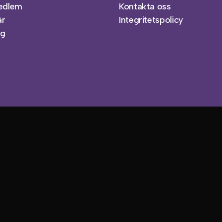
medlem
Kontakta oss
är
Integritetspolicy
ag