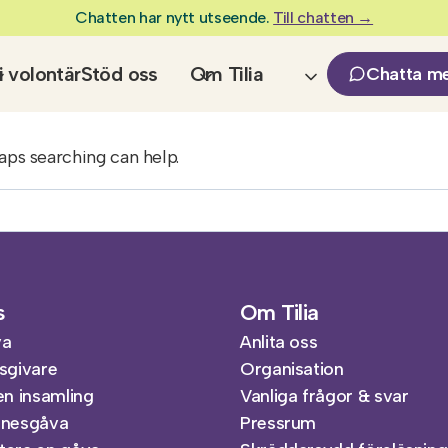
Chatten har nytt utseende.
Till chatten →
i volontär
Stöd oss
Om Tilia
Chatta m
aps searching can help.
s
Om Tilia
va
Anlita oss
sgivare
Organisation
en insamling
Vanliga frågor & svar
nnesgåva
Pressrum