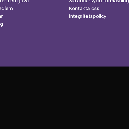
tera en gåva
Skräddarsydd föreläsning
medlem
Kontakta oss
är
Integritetspolicy
ag