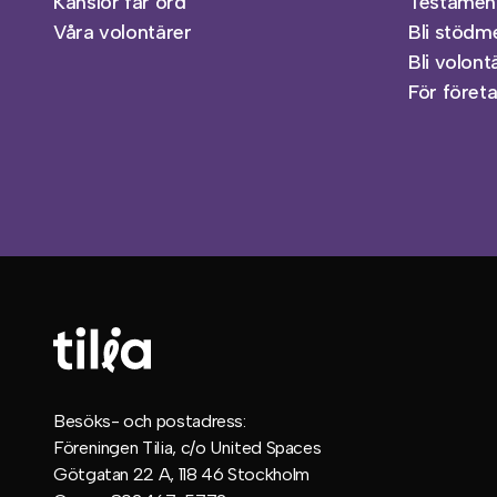
Känslor får ord
Testamen
Våra volontärer
Bli stöd
Bli volont
För föret
Besöks- och postadress:
Föreningen Tilia, c/o United Spaces
Götgatan 22 A, 118 46 Stockholm