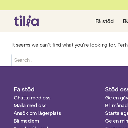
Skip
to
content
Få stöd
Bl
It seems we can’t find what you’re looking for. Perh
Search
for:
Få stöd
Stöd os
Chatta med oss
Ge en gå
Maila med oss
Bli månad
Ansök om lägerplats
Starta eg
Bli medlem
Ge en mi